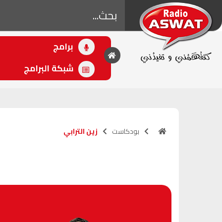
برامج
• اللاحق
ولاد البلاد
شبكة البرامج
(16:30 - 18:00)
بودكاست
زين الترابي