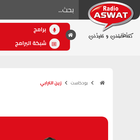
برامج
• اللاحق
زين الترابي
شبكة البرامج
(15:30 - 16:30)
بودكاست
زين الترابي