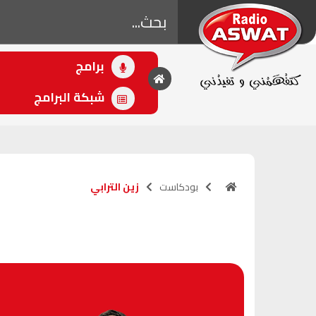
برامج
• اللاحق
حديث و مغزل مع
شبكة البرامج
لمياء المساوي
(10:00 - 12:30)
بودكاست
زين الترابي