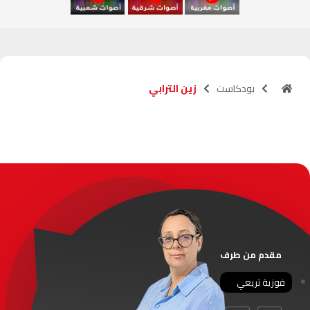
آسفي
103.6
FM
الجديدة
95.1
FM
بودكاست
زين الترابي
السعيدية
102.0
FM
الداخلة
89.7
FM
الرباط
95.7
FM
الدار البيضاء
104.3
FM
الناظور
104.3
FM
مقدم من طرف
أصيلة
102.3
FM
فوزية تريعي
الحسيمة