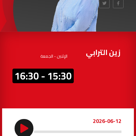
97.7
FM
أكادير
100.4
FM
القنيطرة
105.8
FM
العرائش
99.3
FM
زين الترابي
الإثنين - الجمعة
اليوسفية
100.6
FM
15:30 - 16:30
العيون
104.6
FM
الخميسات
99.9
FM
إفران
103.6
FM
2026-06-12
الغرب
99.3
FM