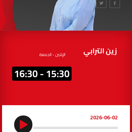
97.7
FM
أكادير
100.4
FM
القنيطرة
105.8
FM
العرائش
99.3
FM
زين الترابي
الإثنين - الجمعة
اليوسفية
100.6
FM
15:30 - 16:30
العيون
104.6
FM
الخميسات
99.9
FM
إفران
103.6
FM
2026-06-02
الغرب
99.3
FM