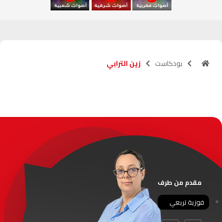
آسفي
103.6
FM
الجديدة
95.1
FM
بودكاست
زين الترابي
السعيدية
102.0
FM
الداخلة
89.7
FM
الرباط
95.7
FM
الدار البيضاء
104.3
FM
الناظور
104.3
FM
مقدم من طرف
أصيلة
102.3
FM
فوزية تريعي
الحسيمة