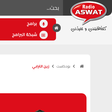
برامج
• اللاحق
بقلب مفتوح
شبكة البرامج
(21:00 - 00:00)
بودكاست
زين الترابي