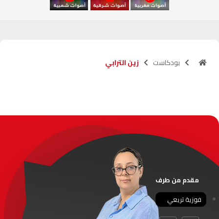
آسفي
103.6
FM
الجديدة
95.1
FM
بودكاست
زين الترابي
السعيدية
102.0
FM
الداخلة
89.7
FM
الرباط
95.7
FM
الدار البيضاء
104.3
FM
الناظور
104.3
FM
مقدم من طرف
أصيلة
102.3
FM
فوزية تريعي
الحسيمة