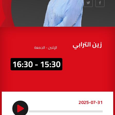
97.7
FM
أكادير
100.4
FM
القنيطرة
105.8
FM
العرائش
99.3
FM
زين الترابي
الإثنين - الجمعة
اليوسفية
100.6
FM
15:30 - 16:30
العيون
104.6
FM
الخميسات
99.9
FM
إفران
103.6
FM
2025-07-31
الغرب
99.3
FM