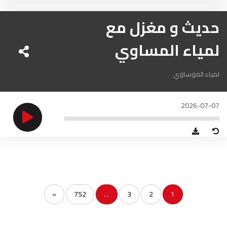
الناظور
104.3
FM
حديث و مغزل مع
أصيلة
102.3
FM
لمياء المساوي
الحسيمة
97.7
FM
لمياء الموساوي
أكادير
100.4
FM
2026-07-07
»
752
…
3
2
1