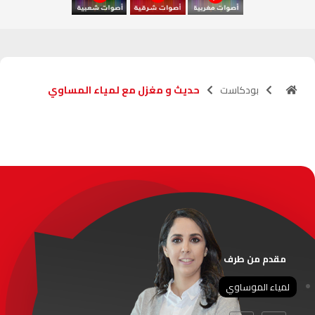
آسفي
103.6
FM
الجديدة
95.1
FM
بودكاست
حديث و مغزل مع لمياء المساوي
السعيدية
102.0
FM
الداخلة
89.7
FM
الرباط
95.7
FM
الدار البيضاء
104.3
FM
الناظور
104.3
FM
مقدم من طرف
أصيلة
102.3
FM
لمياء الموساوي
الحسيمة