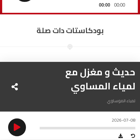
السمارة
93.5
FM
00:00
00:00
الصويرة
92.8
FM
بودكاستات دات صلة
الراشدية
102.5
FM
آسفي
103.6
FM
الجديدة
حديث و مغزل مع
95.1
FM
لمياء المساوي
السعيدية
102.0
FM
الداخلة
89.7
FM
لمياء الموساوي
الرباط
95.7
FM
2026-07-08
الدار البيضاء
104.3
FM