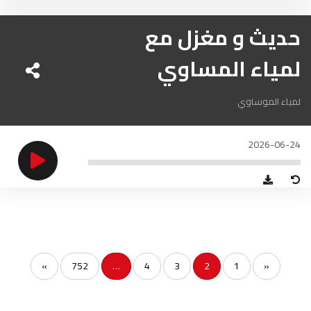
الناظور
104.3
FM
حديث و مغزل مع
أصيلة
102.3
FM
لمياء المساوي
الحسيمة
97.7
FM
لمياء الموساوي
أكادير
100.4
FM
2026-06-24
»
752
…
4
3
2
1
«