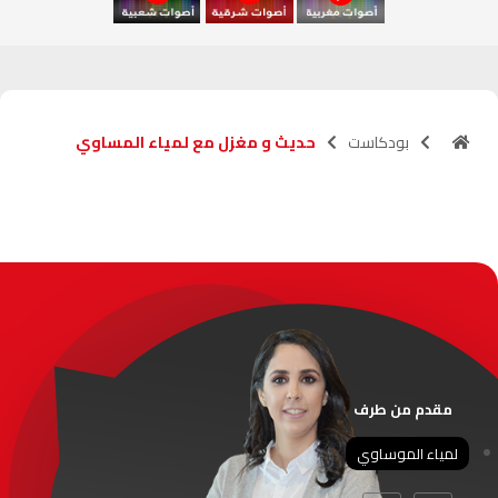
آسفي
103.6
FM
الجديدة
95.1
FM
بودكاست
حديث و مغزل مع لمياء المساوي
السعيدية
102.0
FM
الداخلة
89.7
FM
الرباط
95.7
FM
الدار البيضاء
104.3
FM
الناظور
104.3
FM
مقدم من طرف
أصيلة
102.3
FM
لمياء الموساوي
الحسيمة