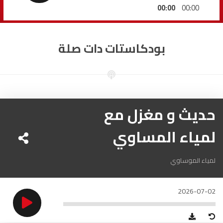
السمارة
93.5
FM
00:00
00:00
الصويرة
92.8
FM
بودكاستات دات صلة
الراشدية
102.5
FM
آسفي
103.6
FM
الجديدة
حديث و مغزل مع
95.1
FM
لمياء المساوي
السعيدية
102.0
FM
الداخلة
89.7
FM
لمياء الموساوي
الرباط
95.7
FM
2026-07-02
الدار البيضاء
104.3
FM