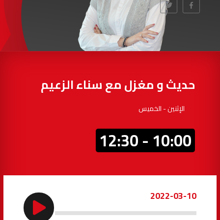
97.7
FM
أكادير
100.4
FM
القنيطرة
105.8
FM
العرائش
99.3
FM
حديث و مغزل مع سناء الزعيم
اليوسفية
100.6
FM
الإثنين - الخميس
العيون
104.6
FM
10:00 - 12:30
الخميسات
99.9
FM
إفران
103.6
FM
2022-03-10
الغرب
99.3
FM