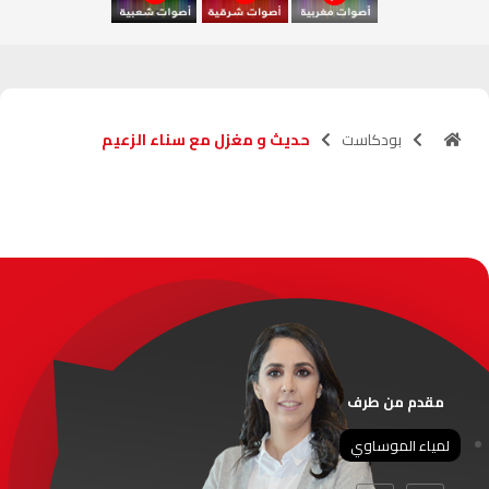
آسفي
103.6
FM
الجديدة
95.1
FM
بودكاست
حديث و مغزل مع سناء الزعيم
السعيدية
102.0
FM
الداخلة
89.7
FM
الرباط
95.7
FM
الدار البيضاء
104.3
FM
الناظور
104.3
FM
مقدم من طرف
أصيلة
102.3
FM
لمياء الموساوي
الحسيمة