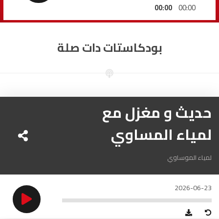
السمارة
93.5
FM
00:00
00:00
الصويرة
92.8
FM
بودكاستات دات صلة
الراشدية
102.5
FM
آسفي
103.6
FM
الجديدة
حديث و مغزل مع
95.1
FM
لمياء المساوي
السعيدية
102.0
FM
الداخلة
89.7
FM
لمياء الموساوي
الرباط
95.7
FM
2026-06-23
الدار البيضاء
104.3
FM