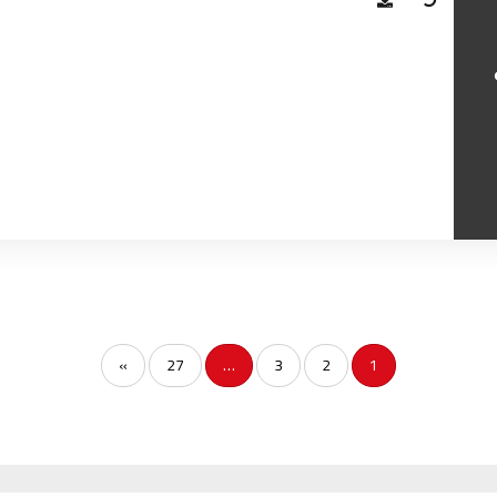
السمارة
93.5
FM
الصويرة
92.8
FM
الراشدية
102.5
FM
آسفي
103.6
FM
الجديدة
95.1
FM
السعيدية
102.0
FM
الداخلة
89.7
FM
»
27
…
3
2
1
الرباط
95.7
FM
الدار البيضاء
104.3
FM