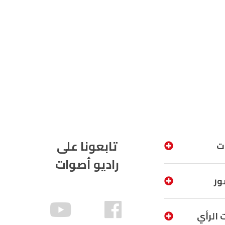
الناظور
104.3
FM
أصيلة
102.3
FM
الحسيمة
97.7
FM
أكادير
100.4
FM
تابعونا على
ت
راديو أصوات
ور
 الرأي