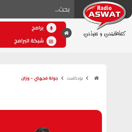
برامج
• اللاحق
بقلب مفتوح
شبكة البرامج
(21:00 - 00:00)
بودكاست
جولة فجهتي – وزان