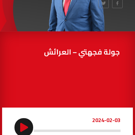
97.7
FM
أكادير
100.4
FM
القنيطرة
105.8
FM
العرائش
99.3
FM
جولة فجهتي – العرائش
اليوسفية
100.6
FM
العيون
104.6
FM
الخميسات
99.9
FM
إفران
103.6
FM
2024-02-03
الغرب
99.3
FM