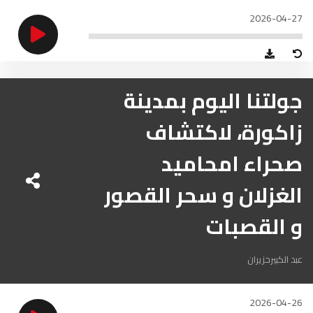
الناظور
104.3
FM
2026-04-27
أصيلة
102.3
FM
الحسيمة
97.7
FM
جولتنا اليوم بمدينة
زاكورة، لاكتشاف
أكادير
100.4
FM
صحراء امحاميد
الغزلان و سحر القصور
و القصبات
عبد الكبيرحزيران
2026-04-26