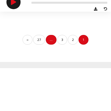
»
27
…
3
2
1