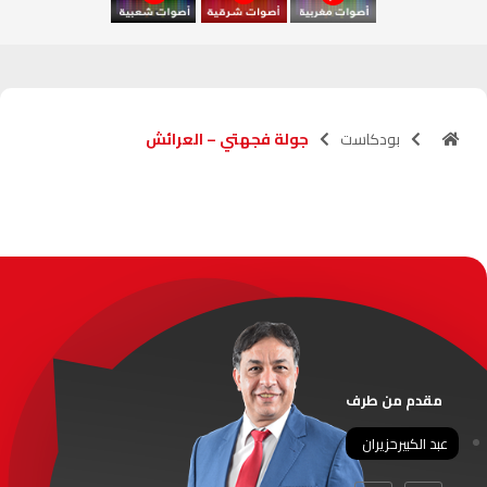
آسفي
103.6
FM
الجديدة
95.1
FM
بودكاست
جولة فجهتي – العرائش
السعيدية
102.0
FM
الداخلة
89.7
FM
الرباط
95.7
FM
الدار البيضاء
104.3
FM
الناظور
104.3
FM
مقدم من طرف
أصيلة
102.3
FM
عبد الكبيرحزيران
الحسيمة