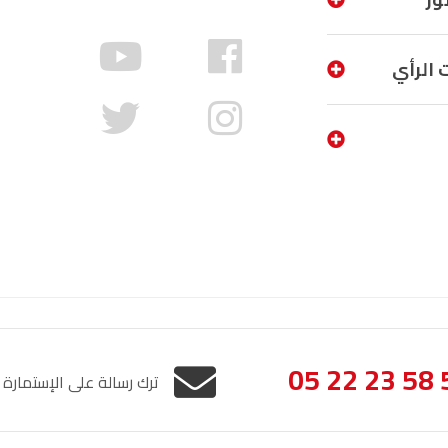
الناظور
104.3
FM
 الرأي
أصيلة
102.3
FM
الحسيمة
97.7
FM
أكادير
100.4
FM
05 22 23 58 
ترك رسالة على الإستمارة