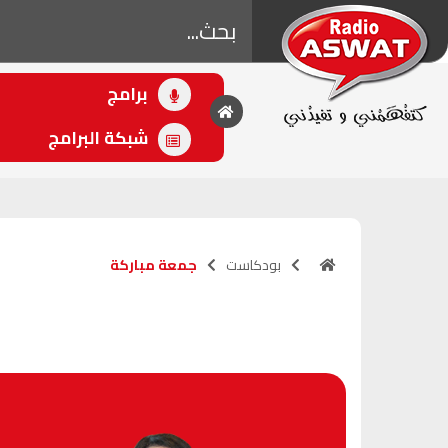
برامج
• اللاحق
حديث و مغزل مع
شبكة البرامج
لمياء المساوي
(10:00 - 12:30)
بودكاست
جمعة مباركة