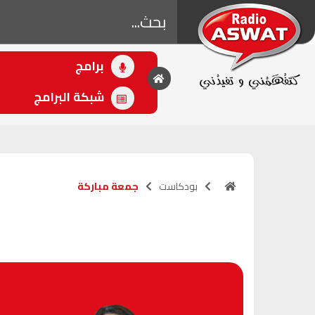
برامج
• اللاحق
زين الترابي
شبكة البرامج
(15:30 - 16:30)
بودكاست
جمعة مباركة