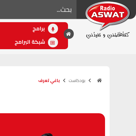
برامج
• اللاحق
مالين الصباح
شبكة البرامج
(07:00 - 10:00)
بودكاست
باغي تعرف