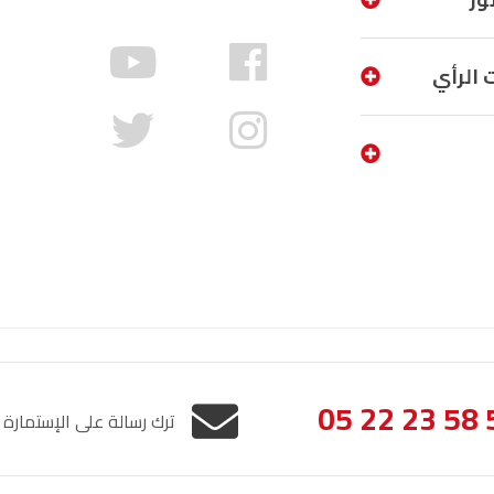
الناظور
104.3
FM
 الرأي
أصيلة
102.3
FM
الحسيمة
97.7
FM
أكادير
100.4
FM
05 22 23 58 
ترك رسالة على الإستمارة