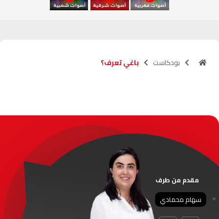
آسفي
103.6
FM
الجديدة
95.1
FM
بودكاست
باغي تعرف؟
السعيدية
102.0
FM
الداخلة
89.7
FM
الرباط
95.7
FM
الدار البيضاء
104.3
FM
الناظور
104.3
FM
مقدم من طرف
أصيلة
102.3
FM
سهام محمادي
الحسيمة