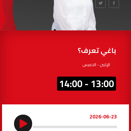
97.7
FM
أكادير
100.4
FM
القنيطرة
105.8
FM
العرائش
99.3
FM
باغي تعرف؟
اليوسفية
100.6
FM
الإثنين - الخميس
العيون
104.6
FM
13:00 - 14:00
الخميسات
99.9
FM
إفران
103.6
FM
2026-06-23
الغرب
99.3
FM