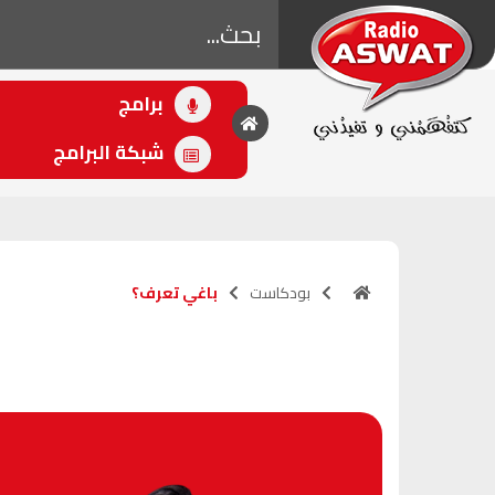
برامج
• اللاحق
باغي تعرف؟
شبكة البرامج
(18:55 - 18:55)
بودكاست
باغي تعرف؟