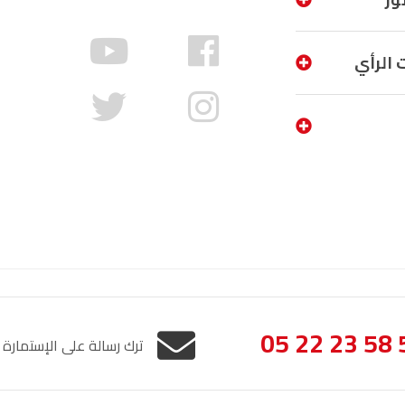
الناظور
104.3
FM
 الرأي
أصيلة
102.3
FM
الحسيمة
97.7
FM
أكادير
100.4
FM
05 22 23 58 
ترك رسالة على الإستمارة