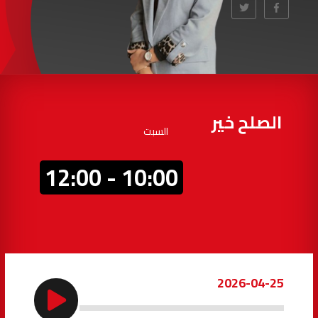
97.7
FM
أكادير
100.4
FM
القنيطرة
105.8
FM
العرائش
99.3
FM
الصلح خير
السبت
اليوسفية
100.6
FM
10:00 - 12:00
العيون
104.6
FM
الخميسات
99.9
FM
إفران
103.6
FM
2026-04-25
الغرب
99.3
FM