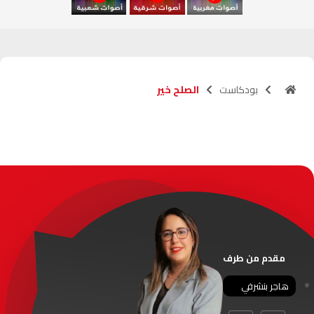
آسفي
103.6
FM
الجديدة
95.1
FM
بودكاست
الصلح خير
السعيدية
102.0
FM
الداخلة
89.7
FM
الرباط
95.7
FM
الدار البيضاء
104.3
FM
الناظور
104.3
FM
مقدم من طرف
أصيلة
102.3
FM
هاجر بنشرفي
الحسيمة