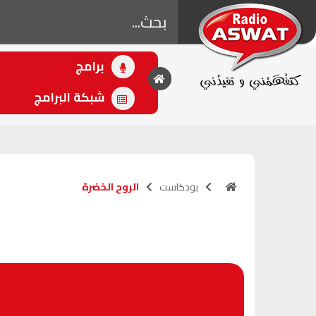
برامج
• اللاحق
الصلح خير
شبكة البرامج
(10:00 - 12:00)
بودكاست
الروح الخضرة