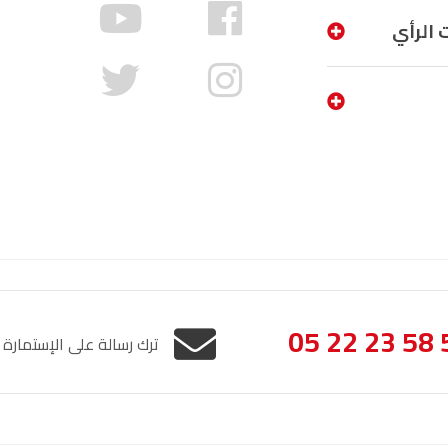
الناظور
104.3
FM
 الرأي
أصيلة
102.3
FM
الحسيمة
97.7
FM
أكادير
100.4
FM
05 22 23 58 
ترك رسالة على الإستمارة