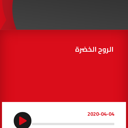
97.7
FM
أكادير
100.4
FM
القنيطرة
105.8
FM
العرائش
99.3
FM
الروح الخضرة
اليوسفية
100.6
FM
العيون
104.6
FM
الخميسات
99.9
FM
إفران
103.6
FM
2020-04-04
الغرب
99.3
FM