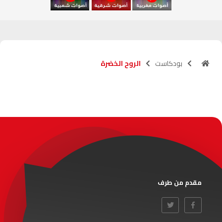
آسفي
103.6
FM
الجديدة
95.1
FM
بودكاست
الروح الخضرة
السعيدية
102.0
FM
الداخلة
89.7
FM
الرباط
95.7
FM
الدار البيضاء
104.3
FM
الناظور
104.3
FM
مقدم من طرف
أصيلة
102.3
FM
الحسيمة