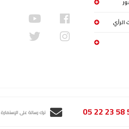
ور
الناظور
104.3
FM
أصيلة
 الرأي
FM
102.3
الحسيمة
97.7
FM
أكادير
100.4
FM
05 22 23 58 
ترك رسالة على الإستمارة