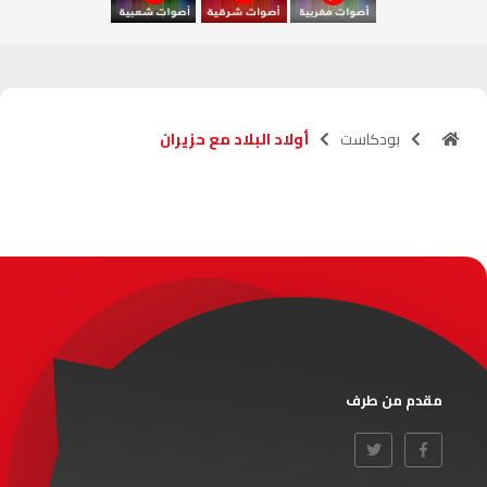
آسفي
103.6
FM
الجديدة
95.1
FM
بودكاست
أولاد البلاد مع حزيران
السعيدية
102.0
FM
الداخلة
89.7
FM
الرباط
95.7
FM
الدار البيضاء
104.3
FM
الناظور
104.3
FM
مقدم من طرف
أصيلة
102.3
FM
الحسيمة