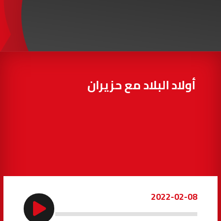
97.7
FM
أكادير
100.4
FM
القنيطرة
105.8
FM
العرائش
99.3
FM
أولاد البلاد مع حزيران
اليوسفية
100.6
FM
العيون
104.6
FM
الخميسات
99.9
FM
إفران
103.6
FM
2022-02-08
الغرب
99.3
FM