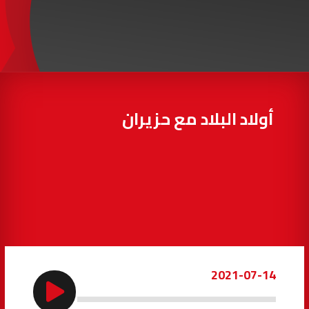
97.7
FM
أكادير
100.4
FM
القنيطرة
105.8
FM
العرائش
99.3
FM
أولاد البلاد مع حزيران
اليوسفية
100.6
FM
العيون
104.6
FM
الخميسات
99.9
FM
إفران
103.6
FM
2021-07-14
الغرب
99.3
FM