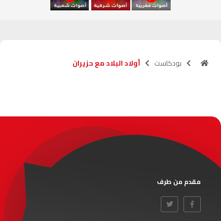
آسفي
103.6
FM
الجديدة
95.1
FM
بودكاست
أولاد البلاد مع حزيران
السعيدية
102.0
FM
الداخلة
89.7
FM
الرباط
95.7
FM
الدار البيضاء
104.3
FM
الناظور
104.3
FM
مقدم من طرف
أصيلة
102.3
FM
الحسيمة