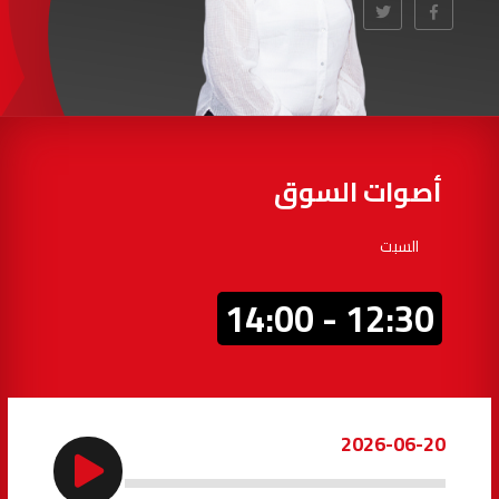
97.7
FM
أكادير
100.4
FM
القنيطرة
105.8
FM
العرائش
99.3
FM
أصوات السوق
اليوسفية
100.6
FM
السبت
العيون
104.6
FM
12:30 - 14:00
الخميسات
99.9
FM
إفران
103.6
FM
2026-06-20
الغرب
99.3
FM