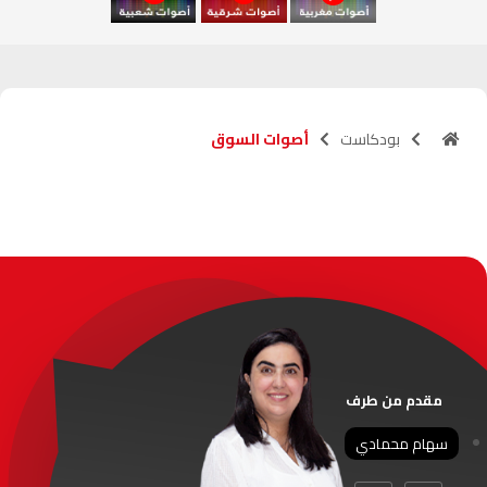
آسفي
103.6
FM
الجديدة
95.1
FM
بودكاست
أصوات السوق
السعيدية
102.0
FM
الداخلة
89.7
FM
الرباط
95.7
FM
الدار البيضاء
104.3
FM
الناظور
104.3
FM
مقدم من طرف
أصيلة
102.3
FM
سهام محمادي
الحسيمة