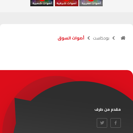
آسفي
103.6
FM
الجديدة
95.1
FM
بودكاست
أصوات السوق
السعيدية
102.0
FM
الداخلة
89.7
FM
الرباط
95.7
FM
الدار البيضاء
104.3
FM
الناظور
104.3
FM
مقدم من طرف
أصيلة
102.3
FM
الحسيمة