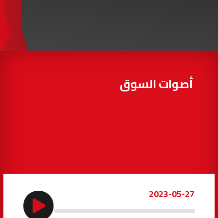
97.7
FM
أكادير
100.4
FM
القنيطرة
105.8
FM
العرائش
99.3
FM
أصوات السوق
اليوسفية
100.6
FM
العيون
104.6
FM
الخميسات
99.9
FM
إفران
103.6
FM
2023-05-27
الغرب
99.3
FM