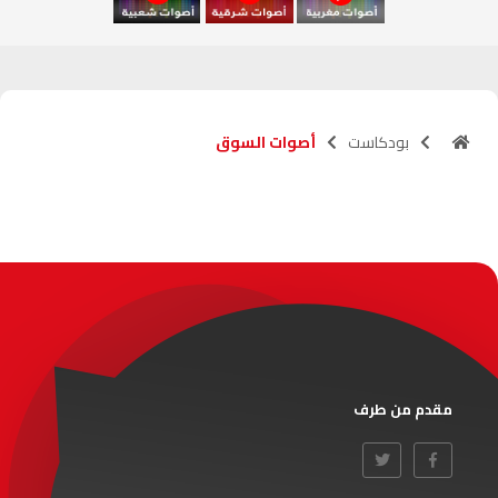
آسفي
103.6
FM
الجديدة
95.1
FM
بودكاست
أصوات السوق
السعيدية
102.0
FM
الداخلة
89.7
FM
الرباط
95.7
FM
الدار البيضاء
104.3
FM
الناظور
104.3
FM
مقدم من طرف
أصيلة
102.3
FM
الحسيمة