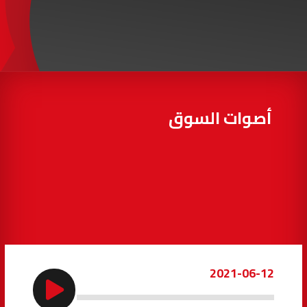
97.7
FM
أكادير
100.4
FM
القنيطرة
105.8
FM
العرائش
99.3
FM
أصوات السوق
اليوسفية
100.6
FM
العيون
104.6
FM
الخميسات
99.9
FM
إفران
103.6
FM
2021-06-12
الغرب
99.3
FM