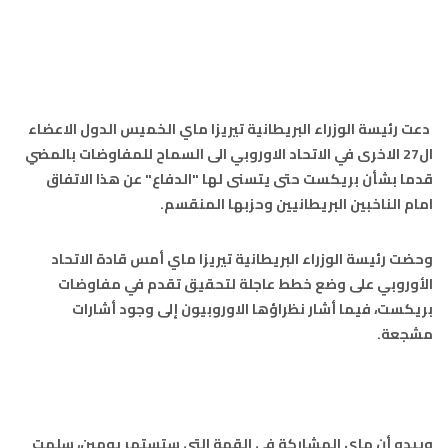
97.7
FM
أكادير
100.4
FM
القنيطرة
105.8
FM
دعت رئيسة الوزراء البريطانية تيريزا ماي الخميس الدول الاعضاء
العرائش
ال27 الاخرى في الاتحاد الاوروبي الى السماح للمفاوضات بالمضي
99.3
FM
قدما بشأن بريكست حتى يتسنى لها "الدفاع" عن هذا الاتفاق
اليوسفية
امام الناخبين البريطانيين وحزبها المنقسم.
100.6
FM
العيون
104.6
FM
وحضت رئيسة الوزراء البريطانية تيريزا ماي أمس قادة الاتحاد
الأوروبي على وضع خطط عاجلة لتحقيق تقدم في مفاوضات
الخميسات
99.9
FM
بريكست، فيما أشار نظراؤها الاوروبيون إلى وجود أشارات
مشجعة.
إفران
103.6
FM
الغرب
99.3
FM
ويبدو أن ماي المشاركة في القمة التي ستستمر يومين، سلمت