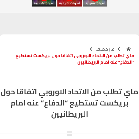
آسفي
103.6
FM
الجديدة
95.1
FM
السعيدية
102.0
FM
غير مصنف
ماي تطلب من الاتحاد الاوروبي اتفاقا حول بريكست تستطيع
الداخلة
89.7
FM
“الدفاع” عنه امام البريطانيين
الرباط
95.7
FM
ماي تطلب من الاتحاد الاوروبي اتفاقا حول
الدار البيضاء
104.3
FM
بريكست تستطيع “الدفاع” عنه امام
الناظور
104.3
FM
البريطانيين
أصيلة
102.3
FM
الحسيمة