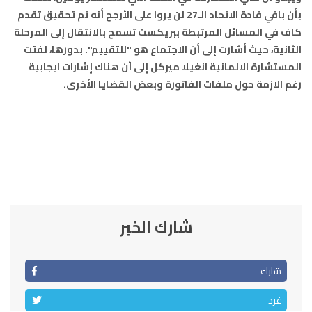
السمارة
93.5
FM
بأن باقي قادة الاتحاد الـ27 لن يروا على الأرجح أنه تم تحقيق تقدم
كاف في المسائل المرتبطة ببريكست تسمح بالانتقال إلى المرحلة
الصويرة
92.8
FM
الثانية، حيث أشارت إلى أن الاجتماع هو "للتقييم". بدورها، لفتت
المستشارة الالمانية انغيلا ميركل إلى أن هناك إشارات ايجابية
الراشدية
102.5
FM
رغم الازمة حول ملفات الفاتورة وبعض القضايا الأخرى.
آسفي
103.6
FM
الجديدة
95.1
FM
السعيدية
102.0
FM
الداخلة
شارك الخبر
89.7
FM
الرباط
95.7
FM
شارك
الدار البيضاء
104.3
FM
غرد