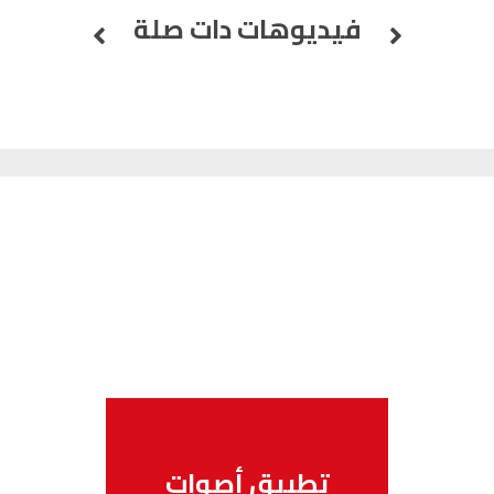
فيديوهات دات صلة
الناظور
104.3
FM
أصيلة
102.3
FM
الحسيمة
97.7
FM
أكادير
100.4
FM
تطبيق أصوات