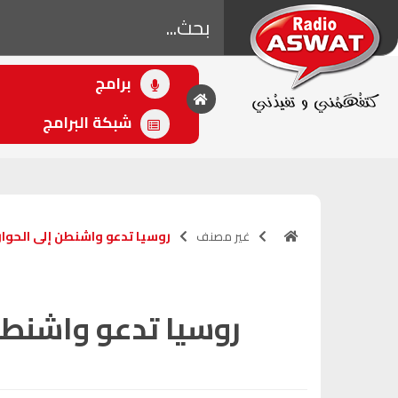
برامج
• اللاحق
زين الترابي
شبكة البرامج
(15:30 - 16:30)
غير مصنف
روسيا تدعو واشنطن إلى الحوار
روسيا تدعو واشنطن 