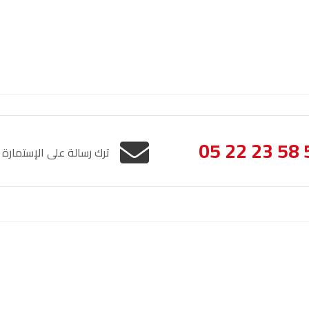
السمارة
93.5
FM
الصويرة
92.8
FM
الراشدية
102.5
FM
آسفي
103.6
FM
05 22 23 58 
الجديدة
95.1
FM
ترك رسالة على الإستمارة
السعيدية
102.0
FM
الداخلة
89.7
FM
الرباط
95.7
FM
الإشعار القانوني
خريطة الموقع
الدار البيضاء
104.3
FM