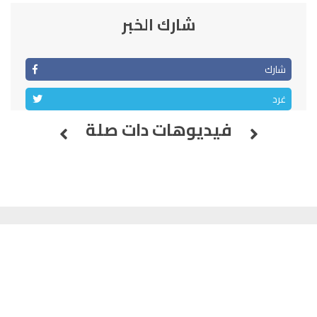
السمارة
93.5
FM
شارك الخبر
الصويرة
92.8
FM
شارك
الراشدية
102.5
FM
غرد
آسفي
103.6
FM
فيديوهات دات صلة
الجديدة
95.1
FM
السعيدية
102.0
FM
الداخلة
89.7
FM
الرباط
95.7
FM
الدار البيضاء
104.3
FM