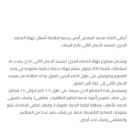
97.7
FM
أكادير
100.4
FM
القنيطرة
105.8
FM
أعطى الملك محمد السادس أمس رسميا انطلاقة أشغال تهيئة المنتزه
العرائش
البحري لمسجد الحسن الثاني بالدار البيضاء.
99.3
FM
اليوسفية
100.6
FM
ويشمل مشروع تهيئة المنتزه البحري لمسجد الحسن الثاني، الذي رصدت له
استثمارات بقيمة 200 مليون درهم تهيئة حديقة حضرية مفتوحة في وجه
العيون
104.6
FM
العموم وكورنيش على طول الحاجز البحري للعنق، وذلك انطلاقا من مسجد
الحسن الثاني إلى غاية رأس العنق.
الخميسات
99.9
FM
وسيشمل هذا المقطع الذي سيمتد على طول 1,5 كلم (حوالي 13 هكتار)،
على قطب بلفيدير (أغورا، منصة لتنظيم التظاهرات، مقاهي)، وقطب ترفيهي
إفران
FM
103.6
(فضاء للألعاب، منطقة للياقة البدنية، نافورات)، وقطب ثقافي (فضاءات لبيع
منتوجات الصناعة التقليدية)، فضلا عن قطب يضم عددا من المطاعم
الغرب
والمقاهي ومرآب تحت أرضي.
99.3
FM