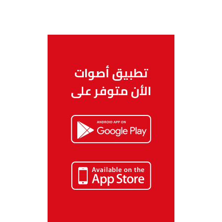
الناظور
104.3
FM
أصيلة
102.3
FM
الحسيمة
97.7
FM
تطبيق أصوات
الأن متوفر على
أكادير
100.4
FM