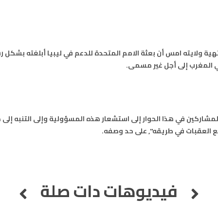
آسفي
103.6
FM
الجديدة
95.1
FM
نتهية ولايته امس أن بعثة الامم المتحدة للدعم في ليبيا أبلغته بشكل
ي المغرب إلى أجل غير مسمى.
السعيدية
102.0
FM
الداخلة
89.7
FM
الرباط
لمشاركين في هذا الحوار إلى استشعار هذه المسؤولية وإلى التنبه إلى 
95.7
FM
ع العقبات في طريقه", على حد وصفه.
الدار البيضاء
104.3
FM
الناظور
104.3
FM
فيديوهات دات صلة
أصيلة
102.3
FM
الحسيمة