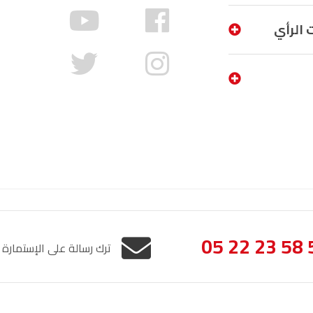
السمارة
93.5
FM
 الرأي
الصويرة
92.8
FM
الراشدية
102.5
FM
آسفي
103.6
FM
الجديدة
95.1
FM
السعيدية
102.0
FM
الداخلة
89.7
FM
05 22 23 58 
ترك رسالة على الإستمارة
الرباط
95.7
FM
الدار البيضاء
104.3
FM