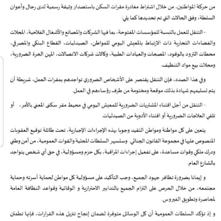
السمارة
93.5
FM
الصويرة
92.8
FM
الراشدية
102.5
FM
آسفي
103.6
FM
الجديدة
95.1
FM
السعيدية
102.0
FM
الداخلة
89.7
FM
الرباط
95.7
FM
الدار البيضاء
104.3
FM