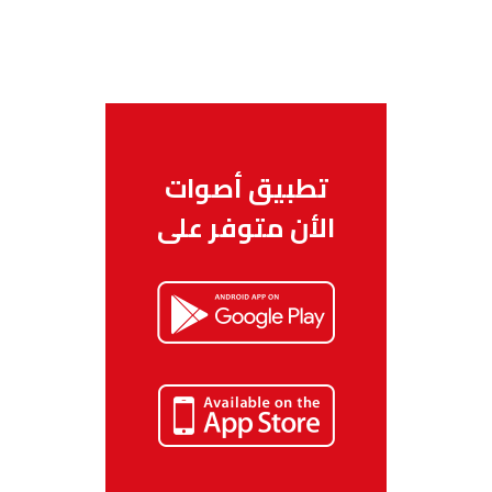
الناظور
104.3
FM
أصيلة
102.3
FM
الحسيمة
97.7
FM
تطبيق أصوات
أكادير
100.4
FM
الأن متوفر على