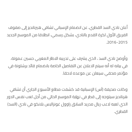
97.7
FM
أكادير
100.4
FM
أعلن نادي السد القطري، عن انضمام الإسباني تشافي هيرنانديز إلى صفوف
القنيطرة
105.8
FM
الفريق الأول لكرة القدم بالنادي، بشكل رسمي، انطلاقا من الموسم الجديد
2015-2016.
العرائش
99.3
FM
وأوضح نادي السد ، الذي يشرف على تدريبه الاطار المغربي حسين عموتة،
اليوسفية
100.6
FM
في بيانه له أنه سيتم الاعلان عن التفاصيل الخاصة بانضمام قائد برشلونة في
مؤتمر صحفي سيعلن عن موعده لاحقا.
العيون
104.6
FM
وكانت صحيفة (آس) الإسبانية قد كشفت مطلع الأسبوع الجاري أن تشافي
الخميسات
99.9
FM
هرنانديز سيتوجه إلى قطر في نهاية الموسم الحالي من أجل لعب نفس الدور
الذي لعبه لاعب ريال مدريد السابق راوول غونزاليس بلانكو في نادي (السد)
إفران
103.6
FM
القطري.
الغرب
99.3
FM