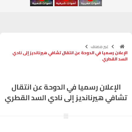
آسفي
103.6
FM
الجديدة
95.1
FM
السعيدية
102.0
FM
غير مصنف
الإعلان رسميا في الدوحة عن انتقال تشافي هيرنانديز إلى نادي
الداخلة
89.7
FM
السد القطري
الرباط
95.7
FM
الإعلان رسميا في الدوحة عن انتقال
الدار البيضاء
104.3
FM
تشافي هيرنانديز إلى نادي السد القطري
الناظور
104.3
FM
أصيلة
102.3
FM
الحسيمة