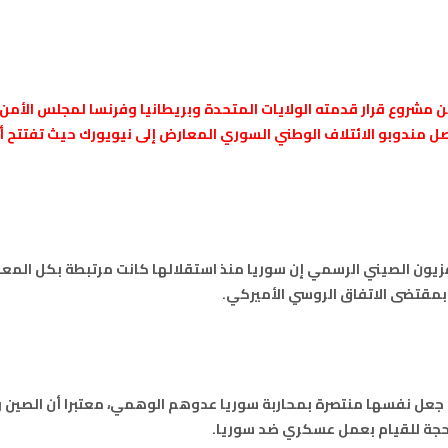
آسفي
103.6
FM
الجديدة
95.1
FM
من مشروع قرار قدمته الولايات المتحدة وبريطانيا وفرنسا لمجلس الأمن
صل مندوبو الائتلاف الوطني السوري المعارض إلى نيويورك حيث تفتتح أ
السعيدية
102.0
FM
الداخلة
89.7
FM
الرباط
95.7
FM
لفزيون الصيني الرسمي إن سوريا منذ استقلالها كانت مرتبطة بكل المعا
ه بمقتضى الاتفاق الروسي الأميركي
.
الدار البيضاء
104.3
FM
الناظور
104.3
FM
أصيلة
102.3
FM
عل نفسها منتصرة بمحاربة سوريا عدوهم الوهمي، معتبرا أن الصين ور
 حجة للقيام بعمل عسكري ضد سوريا
.
الحسيمة