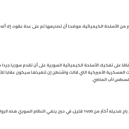
97.7
FM
أكادير
100.4
FM
ير من الأسلحة الكيميائية، موضحا أن تصنيعها تم على عدة عقود، إلا أنه 
القنيطرة
105.8
FM
العرائش
99.3
FM
اليوسفية
100.6
FM
قا على تفكيك الأسلحة الكيميائية السورية على أن تقدم سوريا جردا كا
 العسكرية الأميركية التي قالت واشنطن إن تنفيذها سيكون عقابا لل
العيون
104.6
FM
.
الخميسات
99.9
FM
إفران
103.6
FM
وتتهم واشنطن قوات الأسد بتنفيذ هذا الهجوم الذي راح ضحيته أكثر من 1400 قتيل، في حين ينفي ال
الغرب
99.3
FM