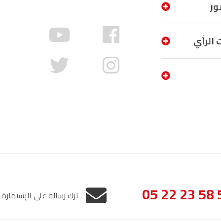
ور
الناظور
104.3
FM
أصيلة
102.3
FM
 الرأي
الحسيمة
97.7
FM
أكادير
100.4
FM
05 22 23 58 
ترك رسالة على الإستمارة