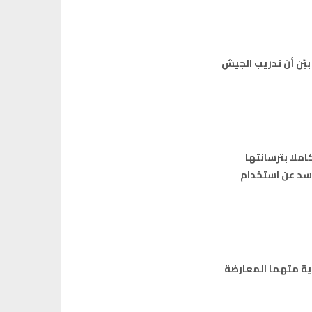
بيّن أن تدريب الجيش
ملا بترسانتها
أسد عن استخدام
نظام السوري هذه الرواية متهما المعارضة