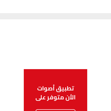
السمارة
93.5
FM
الصويرة
92.8
FM
الراشدية
102.5
FM
آسفي
103.6
FM
الجديدة
95.1
FM
السعيدية
102.0
FM
الداخلة
89.7
FM
تطبيق أصوات
الرباط
95.7
FM
الأن متوفر على
الدار البيضاء
104.3
FM