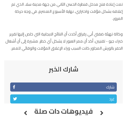
97.7
FM
تمت إعادة فتح مدخل قنطرة الحسن الثاني من جهة مدينة سلا، الذي تم
إغلاقه بشكل مؤقت واحترازي، نهاية الأسبوع المنصرم، في وجه حركة
أكادير
100.4
FM
المرور،
القنيطرة
105.8
FM
وكالة تهيئة ضفتي أبي رقراق أكدت أن النتائج الايجابية التي خلص إليها تقرير
خبراء جيو - تقنيين، أكد أن ممر العبور لا يشكل أي خطر. مشيرة إلى أن أشغال
العرائش
99.3
FM
الحفر بالورش المجاور كانت السبب وراء الإغلاق المؤقت والوقائي للممر.
اليوسفية
100.6
FM
شارك الخبر
العيون
104.6
FM
الخميسات
شارك
99.9
FM
غرد
إفران
103.6
FM
فيديوهات دات صلة
الغرب
99.3
FM