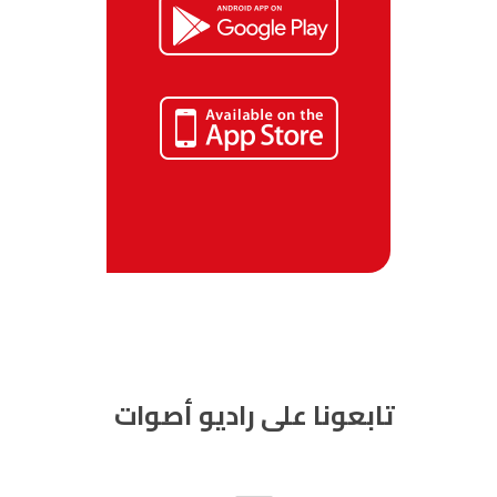
الناظور
104.3
FM
أصيلة
102.3
FM
الحسيمة
97.7
FM
أكادير
100.4
FM
تابعونا على راديو أصوات