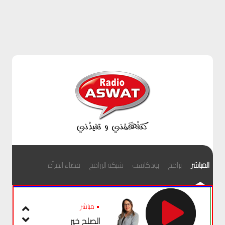
المباشر
برامج
بودكاست
شبكة البرامج
فضاء المرأة
• مباشر
الصلح خير